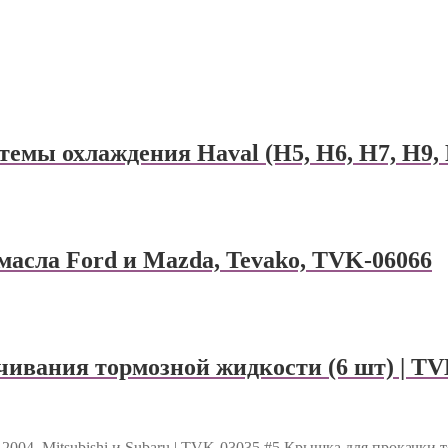
емы охлаждения Haval (H5, H6, H7, H9, D
масла Ford и Mazda, Tevako, TVK-06066
ивания тормозной жидкости (6 шт) | TV
004, Mitsubishi и Subaru | TVK-03035
#5 Крышка для прокачки то