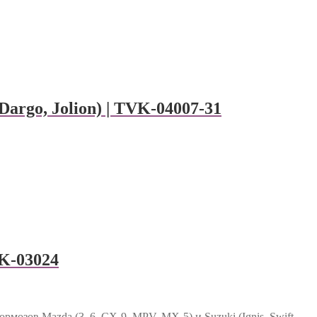
argo, Jolion) | TVK-04007-31
K-03024
рмозов Mazda (3, 6, CX-9, MPV, MX-5) и Suzuki (Ignis, Swift,