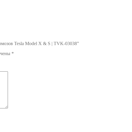
рмозов Tesla Model X & S | TVK-03038”
ечены
*