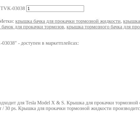
| TVK-03038
Метки:
крышка бачка для прокачки тормозной жидкости
,
крышка
 бачок для прокачки тормозов
,
крышка тормозного бачка для пр
K-03038"
- доступен в маркетплейсах:
одходит для Tesla Model X & S. Крышка для прокачки тормозно
ar / 30 ps. Крышка для прокачки тормозной жидкости производит