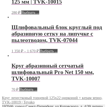
125 мм | TVK-10015
280
₽
Выбрать ...
Шлифовальный блок круглый под
абразивную сетку на липучке с
пылеотводом, TVK-07044
1 350
₽
–
1 670
₽
Выбрать ...
Круг абразивный сетчатый
шлифовальный Pro Net 150 мм,
TVK-10007
70
₽
Выбрать ...
Круг лепестковый торцевой 125х22 цирконий + керам зерно,
TVK-10019 | Tevako
197046, город Санкт-Петербург, ул Котовского, д. 4/39 литера