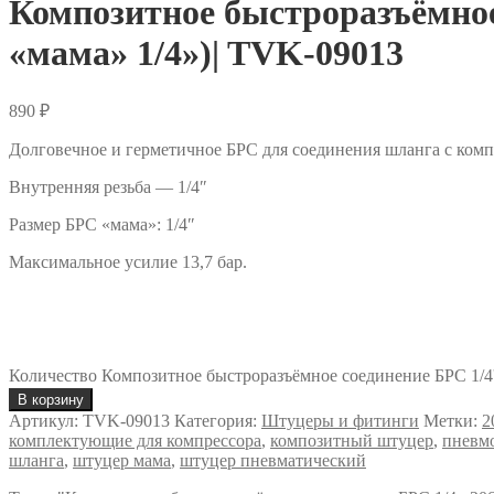
Композитное быстроразъёмное
«мама» 1/4»)| TVK-09013
890
₽
Долговечное и герметичное БРС для соединения шланга с ком
Внутренняя резьба — 1/4″
Размер БРС «мама»: 1/4″
Максимальное усилие 13,7 бар.
Количество Композитное быстроразъёмное соединение БРС 1/4'' 
В корзину
Артикул:
TVK-09013
Категория:
Штуцеры и фитинги
Метки:
2
комплектующие для компрессора
,
композитный штуцер
,
пневм
шланга
,
штуцер мама
,
штуцер пневматический