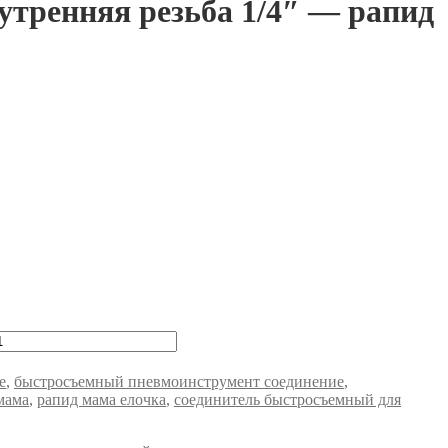
утренняя резьба 1/4″ — рапид
е
,
быстросъемный пневмоинструмент соединение
,
мама
,
рапид мама елочка
,
соединитель быстросъемный для