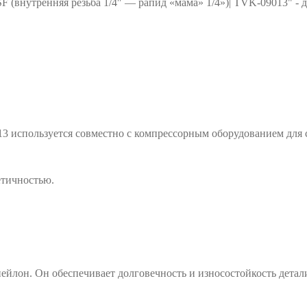
F (внутренняя резьба 1/4″ — рапид «мама» 1/4»)| TVK-09013"
- 
 используется совместно с компрессорным оборудованием для 
етичностью.
он. Он обеспечивает долговечность и износостойкость детали,