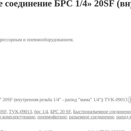
 соединение БРС 1/4» 20SF (вн
прессорным и пневмооборудованием.
20SF (внутренняя резьба 1/4" - рапид "мама" 1/4'')| TVK-09013
0SF
,
TVK-09013
,
брс 1/4
,
БРС 20 SF
,
Быстроразъемное соединени
о комплектующие
,
пневмофитинг
,
разъемное соединение
,
рапид 